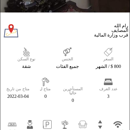
رام الله
المصايف
قرب وزارة المالية
السعر
الجنس
نوع السكن
800 $ / الشهر
جميع الفئات
شقة
عدد الغرف
المستأجرين
متاح لـِ
متاح من تاريخ
حالياً
2022-03-04
0
3
0