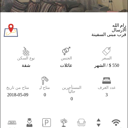
رام الله
الارسال
قرب مبنى السفينة
السعر
الجنس
نوع السكن
550 $ / الشهر
عائلات
شقة
عدد الغرف
المستأجرين
متاح لـِ
متاح من تاريخ
حالياً
2018-05-09
0
3
0